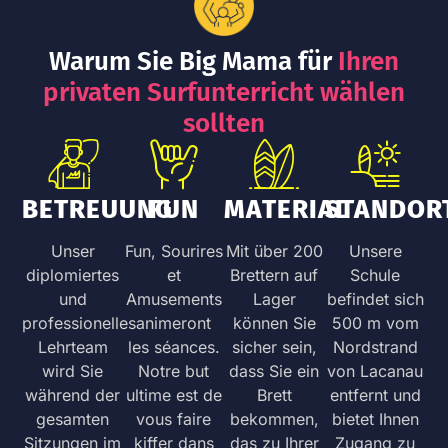
Warum Sie Big Mama für
Ihren
privaten Surfunterricht wählen
sollten
BETREUUNG
FUN
MATERIAL
STANDOR
Unser
Fun, Sourires
Mit über 200
Unsere
diplomiertes
et
Brettern auf
Schule
und
Amusements
Lager
befindet sich
professionelles
animeront
können Sie
500 m vom
Lehrteam
les séances.
sicher sein,
Nordstrand
wird Sie
Notre but
dass Sie ein
von Lacanau
während der
ultime est de
Brett
entfernt und
gesamten
vous faire
bekommen,
bietet Ihnen
Sitzungen im
kiffer dans
das zu Ihrer
Zugang zu