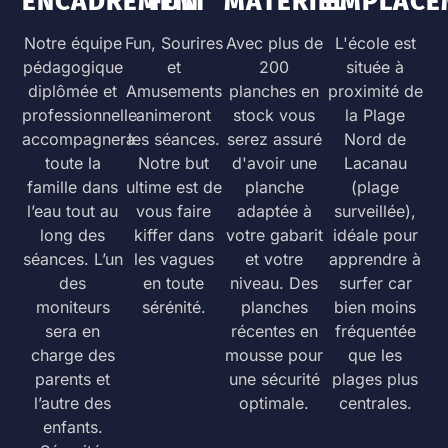
ENCADREMENT
FUN
MATÉRIEL
EMPLACE
Notre équipe
Fun, Sourires
Avec plus de
L'école est
pédagogique
et
200
située à
diplômée et
Amusements
planches en
proximité de
professionnelle
animeront
stock vous
la Plage
accompagnera
les séances.
serez assuré
Nord de
toute la
Notre but
d'avoir une
Lacanau
famille dans
ultime est de
planche
(plage
l’eau tout au
vous faire
adaptée à
surveillée),
long des
kiffer dans
votre gabarit
idéale pour
séances. L’un
les vagues
et votre
apprendre à
des
en toute
niveau. Des
surfer car
moniteurs
sérénité.
planches
bien moins
sera en
récentes en
fréquentée
charge des
mousse pour
que les
parents et
une sécurité
plages plus
l’autre des
optimale.
centrales.
enfants.