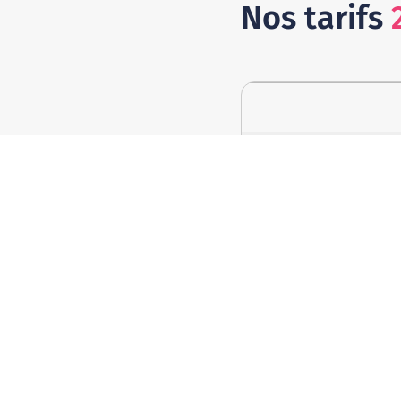
Nos tarifs
Découverte - 1 x 2h
Idéal pour une première
Big Découverte - 2 x 2
Pour être certain de se
Big Mi-temps - 5 x 2h
La meilleure formule po
Stage enfants - 5 x 2h
Découverte du surf en t