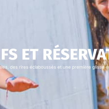
IFS ET RÉSERVA
lés, des rires éclaboussés et une première glisse en