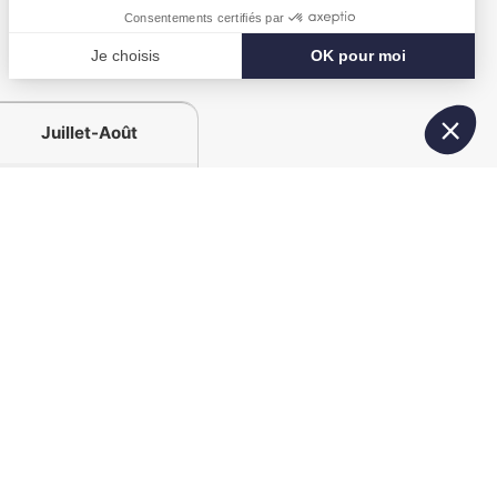
Juillet-Août
42€
78€
169€
169€