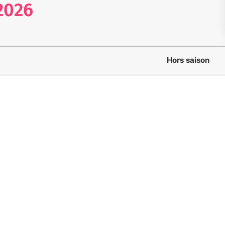
2026
Hors saison
36€
 expérience
h
69€
 mettre debout
159€
ur progresser
159€
oute sécurité