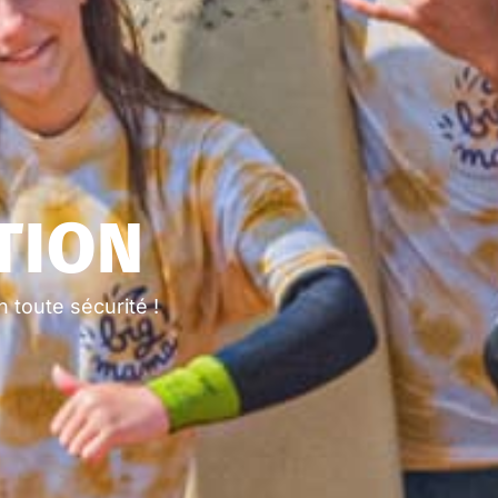
TION
 toute sécurité !