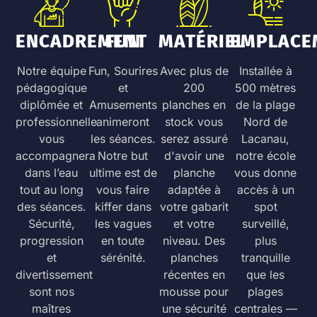
ENCADREMENT
FUN
MATÉRIEL
EMPLACE
Notre équipe
Fun, Sourires
Avec plus de
Installée à
pédagogique
et
200
500 mètres
diplômée et
Amusements
planches en
de la plage
professionnelle
animeront
stock vous
Nord de
vous
les séances.
serez assuré
Lacanau,
accompagnera
Notre but
d'avoir une
notre école
dans l’eau
ultime est de
planche
vous donne
tout au long
vous faire
adaptée à
accès à un
des séances.
kiffer dans
votre gabarit
spot
Sécurité,
les vagues
et votre
surveillé,
progression
en toute
niveau. Des
plus
et
sérénité.
planches
tranquille
divertissement
récentes en
que les
sont nos
mousse pour
plages
maîtres
une sécurité
centrales —